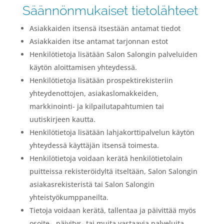
Säännönmukaiset tietolähteet
Asiakkaiden itsensä itsestään antamat tiedot
Asiakkaiden itse antamat tarjonnan estot
Henkilötietoja lisätään Salon Salongin palveluiden
käytön aloittamisen yhteydessä.
Henkilötietoja lisätään prospektirekisteriin
yhteydenottojen, asiakaslomakkeiden,
markkinointi- ja kilpailutapahtumien tai
uutiskirjeen kautta.
Henkilötietoja lisätään lahjakorttipalvelun käytön
yhteydessä käyttäjän itsensä toimesta.
Henkilötietoja voidaan kerätä henkilötietolain
puitteissa rekisteröidyltä itseltään, Salon Salongin
asiakasrekisteristä tai Salon Salongin
yhteistyökumppaneilta.
Tietoja voidaan kerätä, tallentaa ja päivittää myös
osoite-, päivitys- tai muita vastaavia palveluita