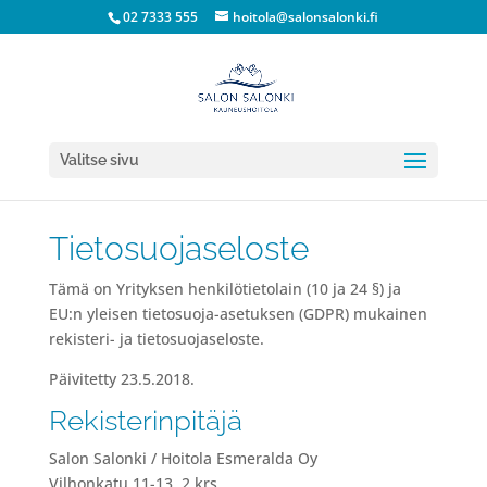
02 7333 555
hoitola@salonsalonki.fi
Valitse sivu
Tietosuojaseloste
Tämä on Yrityksen henkilötietolain (10 ja 24 §) ja
EU:n yleisen tietosuoja-asetuksen (GDPR) mukainen
rekisteri- ja tietosuojaseloste.
Päivitetty 23.5.2018.
Rekisterinpitäjä
Salon Salonki / Hoitola Esmeralda Oy
Vilhonkatu 11-13, 2.krs