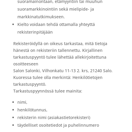
suoramainontaan, etämyyntiin tai muuhun
suoramarkkinointiin sekä mielipide- ja
markkinatutkimukseen.
Kielto voidaan tehdä ottamalla yhteyttä
rekisterinpitäjään
Rekisteröidyllä on oikeus tarkastaa, mitä tietoja
hänestä on rekisteriin tallennettu. Kirjallinen
tarkastuspyyntö tulee lähettää allekirjoitettuna
osoitteeseen
Salon Salonki, Vilhonkatu 11-13 2. krs, 21240 Salo.
Kuoressa tulee olla merkintä: Henkilötietojen
tarkastuspyyntö.
Tarkastuspyynnössä tulee mainita:
nimi,
henkilötunnus,
rekisterin nimi (asiakastietorekisteri)
täydelliset osoitetiedot ja puhelinnumero