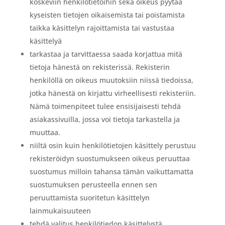
koskeviin henkilötietoihin sekä oikeus pyytää
kyseisten tietojen oikaisemista tai poistamista
taikka käsittelyn rajoittamista tai vastustaa
käsittelyä
tarkastaa ja tarvittaessa saada korjattua mitä
tietoja hänestä on rekisterissä. Rekisterin
henkilöllä on oikeus muutoksiin niissä tiedoissa,
jotka hänestä on kirjattu virheellisesti rekisteriin.
Nämä toimenpiteet tulee ensisijaisesti tehdä
asiakassivuilla, jossa voi tietoja tarkastella ja
muuttaa.
niiltä osin kuin henkilötietojen käsittely perustuu
rekisteröidyn suostumukseen oikeus peruuttaa
suostumus milloin tahansa tämän vaikuttamatta
suostumuksen perusteella ennen sen
peruuttamista suoritetun käsittelyn
lainmukaisuuteen
tehdä valitus henkilötiedon käsittelystä