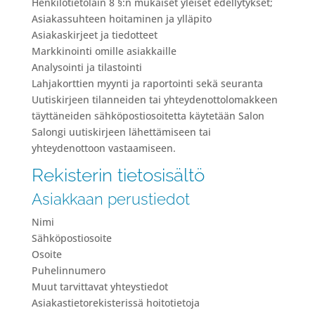
Henkilötietolain 8 §:n mukaiset yleiset edellytykset;
Asiakassuhteen hoitaminen ja ylläpito
Asiakaskirjeet ja tiedotteet
Markkinointi omille asiakkaille
Analysointi ja tilastointi
Lahjakorttien myynti ja raportointi sekä seuranta
Uutiskirjeen tilanneiden tai yhteydenottolomakkeen
täyttäneiden sähköpostiosoitetta käytetään Salon
Salongi uutiskirjeen lähettämiseen tai
yhteydenottoon vastaamiseen.
Rekisterin tietosisältö
Asiakkaan perustiedot
Nimi
Sähköpostiosoite
Osoite
Puhelinnumero
Muut tarvittavat yhteystiedot
Asiakastietorekisterissä hoitotietoja