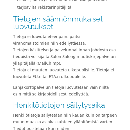
tarjoavilta rekisterinpitäjiltä.
Tietojen säännönmukaiset
luovutukset
Tietoja ei luovuta eteenpäin, paitsi
viranomaistoimien niin edellyttäessä.
Tietojen käsittelyn ja palvelunhallinnan johdosta osa
tiedoista voi sijaita Salon Salongin uutiskirjepalvelun
ylläpitäjällä (MailChimp).
Tietoja ei muuten luovuteta ulkopuolisille. Tietoja ei
luovuteta EU:n tai ETA:n ulkopuolelle.
Lahjakorttipalvelun tietoja luovutetaan vain niiltä
osin mitä se kirjapidollisesti edellyttää.
Henkilötietojen säilytysaika
Henkilötietoja säilytetään niin kauan kuin on tarpeen
muun muassa asiakassuhteen ylläpitämistä varten.
Tiedot poistetaan kun niiden