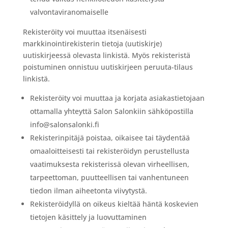
valvontaviranomaiselle
Rekisteröity voi muuttaa itsenäisesti
markkinointirekisterin tietoja (uutiskirje)
uutiskirjeessä olevasta linkistä. Myös rekisteristä
poistuminen onnistuu uutiskirjeen peruuta-tilaus
linkistä.
Rekisteröity voi muuttaa ja korjata asiakastietojaan
ottamalla yhteyttä Salon Salonkiin sähköpostilla
info@salonsalonki.fi
Rekisterinpitäjä poistaa, oikaisee tai täydentää
omaaloitteisesti tai rekisteröidyn perustellusta
vaatimuksesta rekisterissä olevan virheellisen,
tarpeettoman, puutteellisen tai vanhentuneen
tiedon ilman aiheetonta viivytystä.
Rekisteröidyllä on oikeus kieltää häntä koskevien
tietojen käsittely ja luovuttaminen