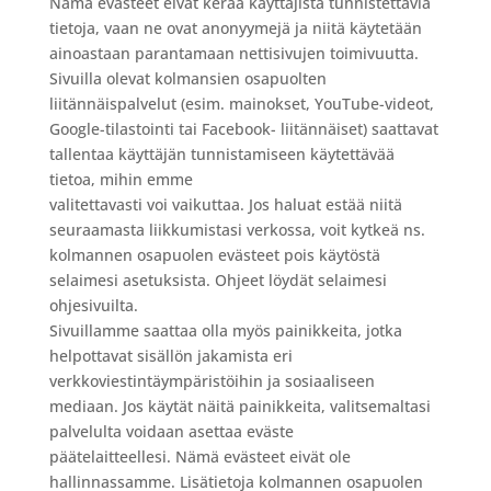
Nämä evästeet eivät kerää käyttäjistä tunnistettavia
tietoja, vaan ne ovat anonyymejä ja niitä käytetään
ainoastaan parantamaan nettisivujen toimivuutta.
Sivuilla olevat kolmansien osapuolten
liitännäispalvelut (esim. mainokset, YouTube-videot,
Google-tilastointi tai Facebook- liitännäiset) saattavat
tallentaa käyttäjän tunnistamiseen käytettävää
tietoa, mihin emme
valitettavasti voi vaikuttaa. Jos haluat estää niitä
seuraamasta liikkumistasi verkossa, voit kytkeä ns.
kolmannen osapuolen evästeet pois käytöstä
selaimesi asetuksista. Ohjeet löydät selaimesi
ohjesivuilta.
Sivuillamme saattaa olla myös painikkeita, jotka
helpottavat sisällön jakamista eri
verkkoviestintäympäristöihin ja sosiaaliseen
mediaan. Jos käytät näitä painikkeita, valitsemaltasi
palvelulta voidaan asettaa eväste
päätelaitteellesi. Nämä evästeet eivät ole
hallinnassamme. Lisätietoja kolmannen osapuolen