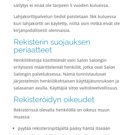
säilytys ei enää ole tarpeen 5 vuoden kuluessa.
Lahjakorttipalvelun tiedot poistetaan 3kk kuluessa
kun lahjakortti on käytetty, niiltä osin mitkä eivät ole
kirjanpidollisesti olennaisia.
Rekisterin suojauksen
periaatteet
Henkilötietoja käsittelevät vain Salon Salongin
erityisesti määrittelemät henkilöt, jotka ovat Salon
Salongin palveluksessa. Nämä tunnistautuvat
järjestelmiin henkilökohtaisen käyttäjätunnuksen ja
salasanan avulla. Käyttäjiä sitoo vaitiolovelvollisuus.
Rekisteröidyn oikeudet
Rekisterissä olevalla henkilöllä on oikeus muun
muassa:
pyytää rekisterinpitäjältä pääsy häntä itseään