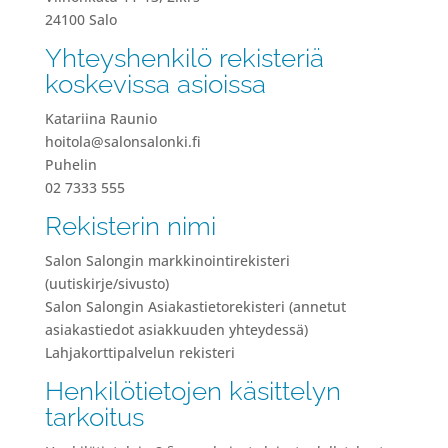
24100 Salo
Yhteyshenkilö rekisteriä
koskevissa asioissa
Katariina Raunio
hoitola@salonsalonki.fi
Puhelin
02 7333 555
Rekisterin nimi
Salon Salongin markkinointirekisteri
(uutiskirje/sivusto)
Salon Salongin Asiakastietorekisteri (annetut
asiakastiedot asiakkuuden yhteydessä)
Lahjakorttipalvelun rekisteri
Henkilötietojen käsittelyn
tarkoitus