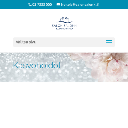
02 7333 555
hoitola@salonsalonki.fi
Valitse sivu
Kasvohoidot