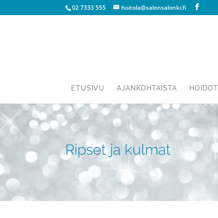
02 7333 555
hoitola@salonsalonki.fi
ETUSIVU
AJANKOHTAISTA
HOIDO
Ripset ja kulmat