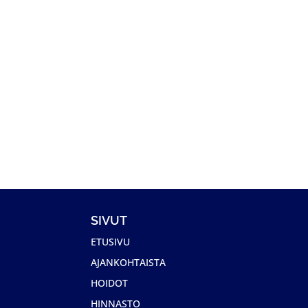
Kestovärjäyksellä lisäväriä jopa 3-5 vkon aj
kulmien kestovärjäys ja muotoilu Kestävää..
SIVUT
ETUSIVU
AJANKOHTAISTA
HOIDOT
HINNASTO