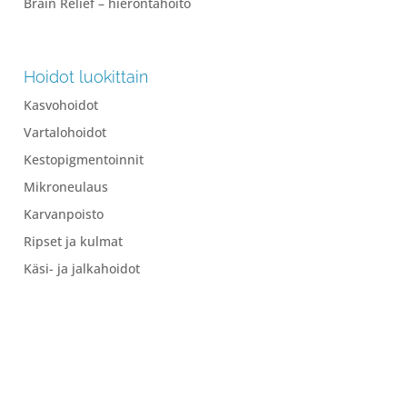
Brain Relief – hierontahoito
Hoidot luokittain
Kasvohoidot
Vartalohoidot
Kestopigmentoinnit
Mikroneulaus
Karvanpoisto
Ripset ja kulmat
Käsi- ja jalkahoidot