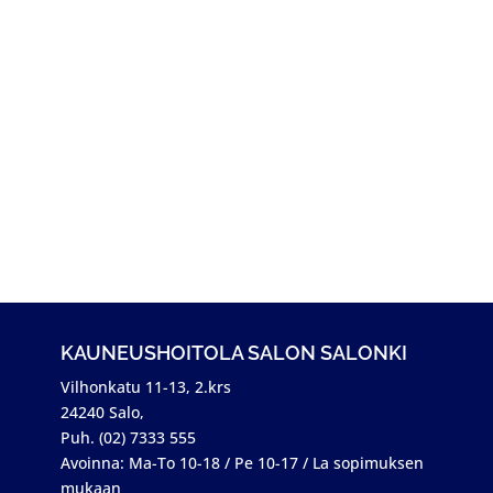
aksi. Kulmien muotoilu vahalla tai nyppien. Ripsien ja
.
KAUNEUSHOITOLA SALON SALONKI
Vilhonkatu 11-13, 2.krs
24240 Salo,
Puh. (02) 7333 555
Avoinna: Ma-To 10-18 / Pe 10-17 / La sopimuksen
mukaan