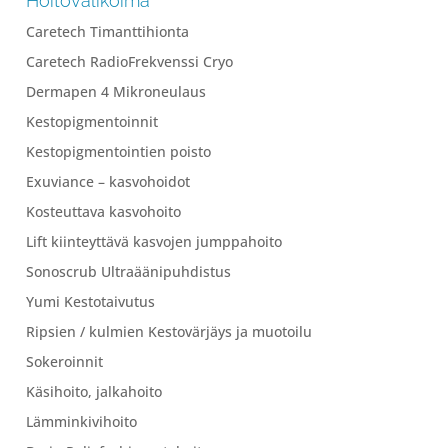
Hoitovalikoima
Caretech Timanttihionta
Caretech RadioFrekvenssi Cryo
Dermapen 4 Mikroneulaus
Kestopigmentoinnit
Kestopigmentointien poisto
Exuviance – kasvohoidot
Kosteuttava kasvohoito
Lift kiinteyttävä kasvojen jumppahoito
Sonoscrub Ultraäänipuhdistus
Yumi Kestotaivutus
Ripsien / kulmien Kestovärjäys ja muotoilu
Sokeroinnit
Käsihoito, jalkahoito
Lämminkivihoito